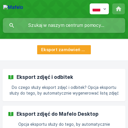
Eksport zamówień klientów
Eksport zdjęć i odbitek
Do czego służy eksport zdjęć i odbitek? Opcja eksportu
służy do tego, by automatycznie wygenerować listę zdjęć
wybranych przez klienta do obróbki lub wydruku. Nie
trzeba spisywać numerów ręcznie, można je bardzo
szybko, automatycznie, odnaleźć na komputerze. W
Eksport zdjęć do Mafelo Desktop
Mafelo są następujące opcje eksportu: do Lightroom do
Adobe Bridge [
Opcja eksportu służy do tego, by automatycznie