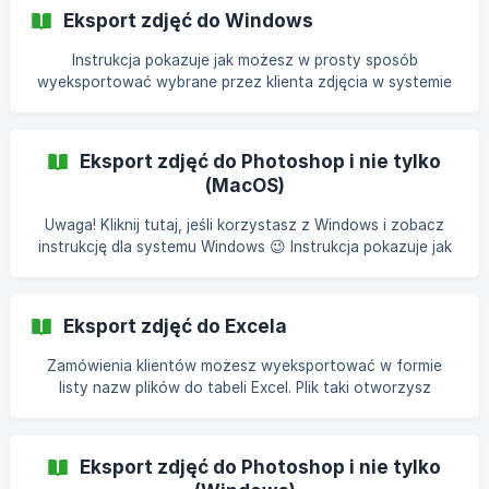
tworzeniu kolekcji z poziomu eksportu jest ona widoczna
Eksport zdjęć do Windows
dopiero po restarcie Bridge). || Zamiast eksportu do Bridge,
możesz użyć eksportu do Mafelo Desktop lub [jednego z
Instrukcja pokazuje jak możesz w prosty sposób
naszych pozostałych eksportów](/pl/category/eksport-
wyeksportować wybrane przez klienta zdjęcia w systemie
zamowien-klie
Windows. W celu wyeksportowania zdjęć, które wybrał
klient kliknij przycisk Eksportuj zdjęcia nad wybranymi
zdjęciami i wybierz opcję do Windows. Przeglądarka
Eksport zdjęć do Photoshop i nie tylko
pobierze plik przygotuj_zdjecia_nazwa_sesji.cmd **
(MacOS)
Uwaga! Kliknij tutaj, jeśli korzystasz z Windows i zobacz
instrukcję dla systemu Windows 😉 Instrukcja pokazuje jak
możesz w prosty sposób wyeksportować wybrane przez
klienta zdjęcia do Photoshop działając na systemie MacOS.
Może się ona również sprawdzić w innych programach.
Eksport zdjęć do Excela
Wystarczy, że otworzysz pliki w ten sam sposób w innym
programie graficznym.
Zamówienia klientów możesz wyeksportować w formie
listy nazw plików do tabeli Excel. Plik taki otworzysz
również za pomocą aplikacji LibreOffice lub Google Drive.
Przejdź do Mafelo do sesji, z której chcesz zamówić
odbitki lub pobrać listę zdjęć zamówionych przez klienta,
Eksport zdjęć do Photoshop i nie tylko
następnie wejdź w zakładkę "Zamówienia klienta" i kliknij