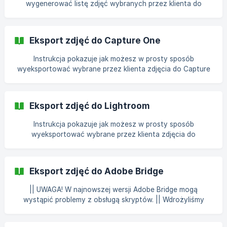
wygenerować listę zdjęć wybranych przez klienta do
obróbki lub wydruku. Możesz użyć eksportu bezpośrednio
do któregoś z programów graficznych lub do naszej
aplikacji Mafelo Desktop. Dzięki niej automatycznie
Eksport zdjęć do Capture One
utworzysz folder ze zdjęciami do obrobienia lub z
odbitkami do wywołania. Film instruktażowy z obsługi
Instrukcja pokazuje jak możesz w prosty sposób
Mafelo Desktop znajdziesz tu: Pobierz aplikację Mafelo
wyeksportować wybrane przez klienta zdjęcia do Capture
Desktop - odpo
One. Pamiętaj! Wykonaj poniższe kroki na zdjęciach z danej
sesji. W celu wyeksportowania zdjęć, które wybrał klient do
Capture One, kliknij przycisk Eksportuj zdjęcia nad
Eksport zdjęć do Lightroom
wybranymi zdjęciami i wybierz do Capture One. Otw
Instrukcja pokazuje jak możesz w prosty sposób
wyeksportować wybrane przez klienta zdjęcia do
Lightrooma. Zapraszamy do obejrzenia: Pozostałe
dostępne opcje eksportu: do Lightroom do Adobe Bridge
[do Capture One]
Eksport zdjęć do Adobe Bridge
(https://mafelo.crisp.help/pl/article/eksport-zdjec-do-
capture-
|| UWAGA! W najnowszej wersji Adobe Bridge mogą
wystąpić problemy z obsługą skryptów. || Wdrożyliśmy
zmiany i obecnie można używać naszego eksportu, jednak
nadal możliwe są drobne niedogodności (np. przy